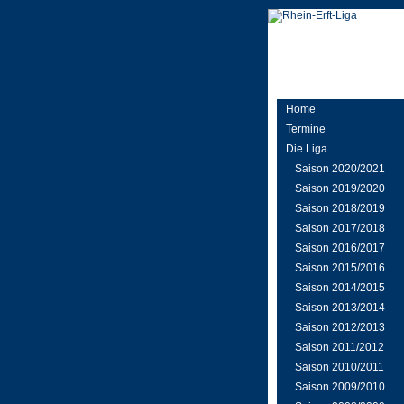
Home
Termine
Die Liga
Saison 2020/2021
Saison 2019/2020
Saison 2018/2019
Saison 2017/2018
Saison 2016/2017
Saison 2015/2016
Saison 2014/2015
Saison 2013/2014
Saison 2012/2013
Saison 2011/2012
Saison 2010/2011
Saison 2009/2010