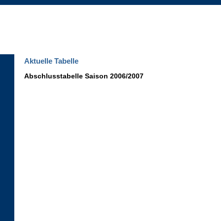
Aktuelle Tabelle
Abschlusstabelle Saison 2006/2007